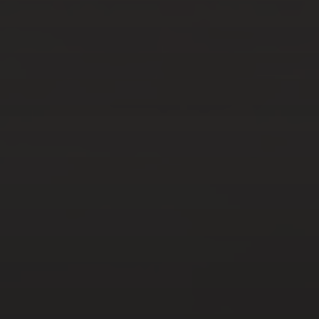
FÉV 24, 2025
LA BASKET BLANCHE : UN
CLASSIQUE INDÉMODABLE
POUR L’HOMME MODERNE
FÉV 24, 2025