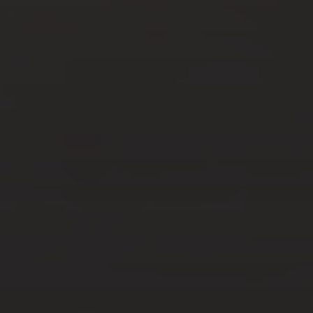
JUIL 17, 2026
LES BIJOUX FLEURIS : UN
INTEMPOREL QUI SUBLIME
TOUTES LES TENUES