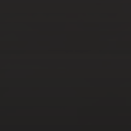
AOÛT 8, 2023
VISITEZ ATHÈNES AVEC
BOURSE DES VOLS
MAR 8, 2023
COMMENT VISITER LA