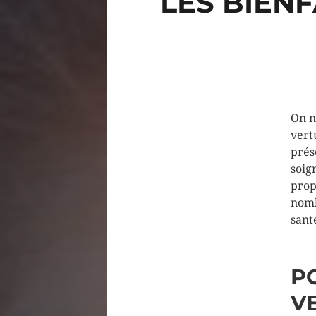
LES BIENF
On n
vertu
prés
soig
prop
nomb
sant
P
V