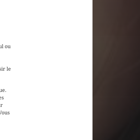
ul ou
ir le
ue.
es
ir
Vous