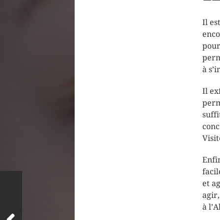
Il e
enco
pour
perm
à s’
Il e
perm
suff
conc
Visi
Enfi
faci
et a
agir
à l’