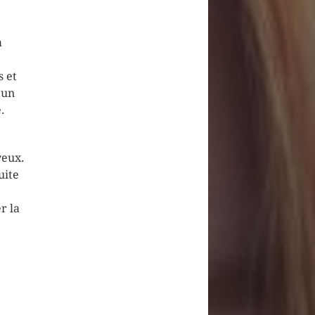
a
s et
 un
.
veux.
uite
r la