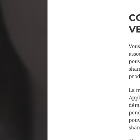
C
V
Vous 
asso
pouv
sham
prod
La m
Appl
déma
pend
pouv
sham