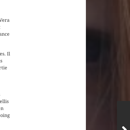
 Vera
t
dance
s. Il
us
rtie
s
llis
en
poing