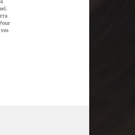
ra
el.
urra
 Pour
 vos