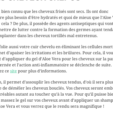
st bien connu que les cheveux frisés sont secs. Ils ont donc
re plus besoin d’être hydratés et quoi de mieux que l’Aloe
 cela ? De plus, il possède des agents antiseptiques qui von
ettre de lutter contre la formation des germes ayant ten
implanter dans les cheveux tortillés mal entretenus.
xfolie aussi votre cuir chevelu en éliminant les cellules morte
et d’apaiser les irritations et les brûlures. Pour cela, il vo
it d’appliquer du gel d’Aloe Vera pour les cheveux sur la pa
ernée et l’action anti-inflammatoire se déclenche de suite.
tez ce
site
pour plus d’informations.
n, il permet d’assouplir les cheveux tendus, d’où il sera plu
le de démêler les cheveux bouclés. Vos cheveux seront embe
gréables autant au toucher qu’à la vue. Pour qu’il puisse bi
, massez le gel sur vos cheveux avant d’appliquer un sham
Aloe Vera et vous verrez que le rendu sera magnifique !