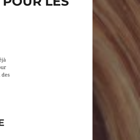
A POUR LES
éjà
our
 des
e
E