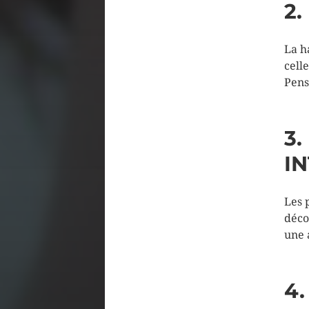
2
La h
cell
Pense
3.
I
Les 
déco
une 
4.