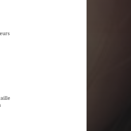
ieurs
aille
s