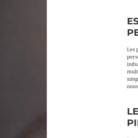
E
P
Les 
pers
indu
mult
simp
nouv
L
P