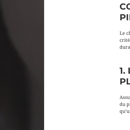
C
PI
Le c
crit
dura
1.
P
Assu
du p
qu’u