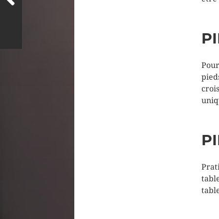
P
Pour
pied
croi
uniq
P
Prat
tabl
tabl