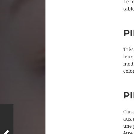
Le m
table
P
Très
leur
mode
colo
PI
Clas
aux 
une 
être