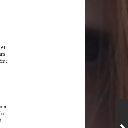
 et
urs
même
ien
fre
t