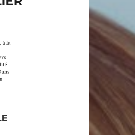
IER
 à la
ers
dité
 Dans
te
LE