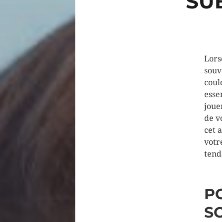
SU
Lors
souv
coul
esse
joue
de v
cet 
votr
tend
P
SO