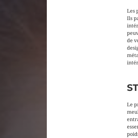
Les 
Ils 
inté
peuv
de v
desi
méta
inté
ST
Le p
meub
entr
esse
poid