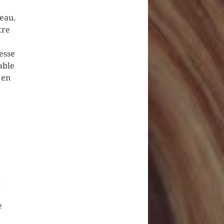
teau.
tre
esse
able
 en
t
e