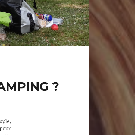
AMPING ?
uple,
 pour