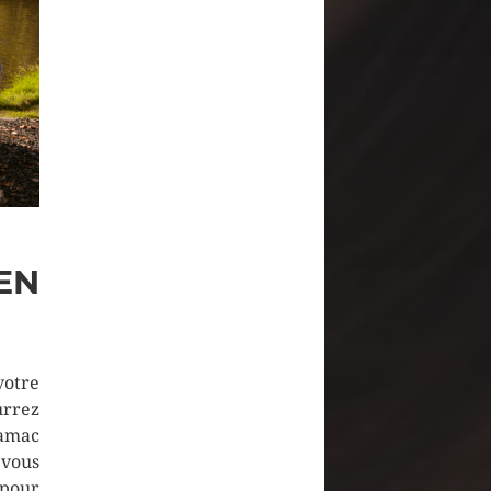
EN
votre
urrez
hamac
 vous
 pour