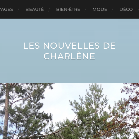
YAGES
BEAUTÉ
BIEN-ÊTRE
MODE
DÉCO
LES NOUVELLES DE
CHARLÈNE