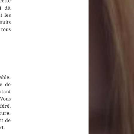
cette
i dit
t les
nuits
 tous
able.
pe de
utant
 Vous
féré,
ture.
nt de
rt.