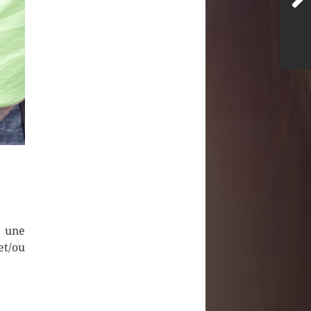
r une
et/ou
: