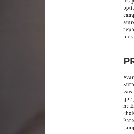
les 
opti
camp
autr
repo
mes 
P
Avan
Surt
vaca
que 
ne l
choi
Pare
camp