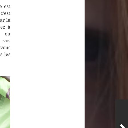
e est
c’est
ar le
nez à
s ou
e vos
 vous
s les