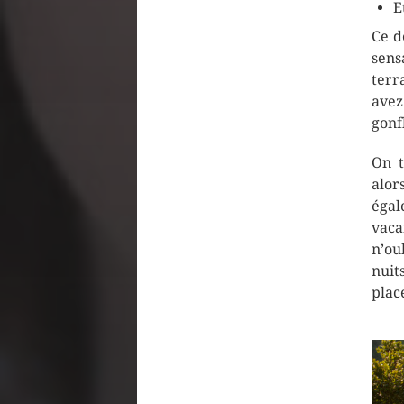
E
Ce d
sens
terr
avez
gonf
On t
alor
égal
vaca
n’ou
nuit
plac