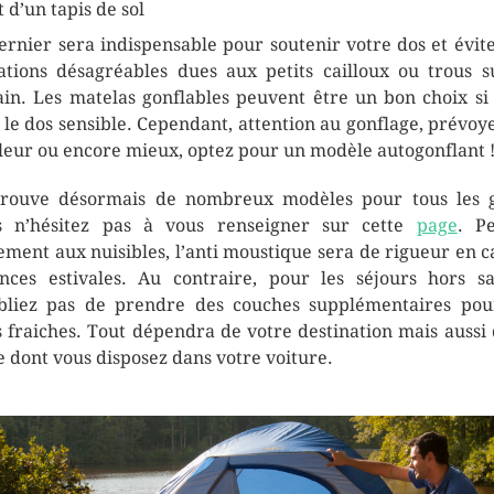
t d’un tapis de sol
ernier sera indispensable pour soutenir votre dos et évite
ations désagréables dues aux petits cailloux ou trous s
ain. Les matelas gonflables peuvent être un bon choix si
 le dos sensible. Cependant, attention au gonflage, prévoy
leur ou encore mieux, optez pour un modèle autogonflant 
rouve désormais de nombreux modèles pour tous les 
s n’hésitez pas à vous renseigner sur cette
page
. P
ement aux nuisibles, l’anti moustique sera de rigueur en c
nces estivales. Au contraire, pour les séjours hors sa
bliez pas de prendre des couches supplémentaires pou
s fraiches. Tout dépendra de votre destination mais aussi 
e dont vous disposez dans votre voiture.