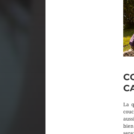
C
C
La q
couc
auss
bien
sere