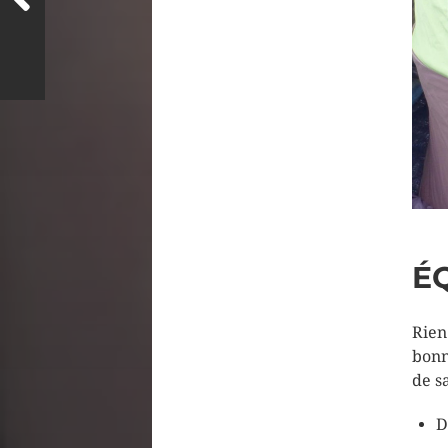
É
Rien
bonn
de s
D