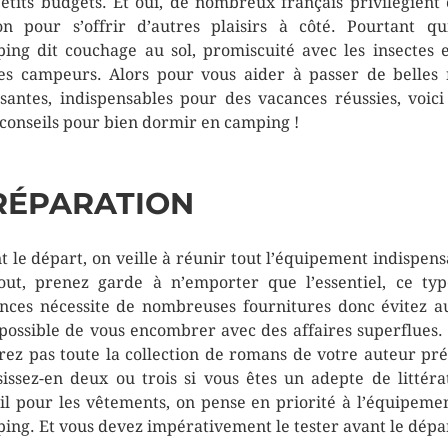
petits budgets. Et oui, de nombreux français privilégient 
on pour s’offrir d’autres plaisirs à côté. Pourtant qu
ing dit couchage au sol, promiscuité avec les insectes e
es campeurs. Alors pour vous aider à passer de belles 
santes, indispensables pour des vacances réussies, voici
conseils pour bien dormir en camping !
RÉPARATION
t le départ, on veille à réunir tout l’équipement indispens
out, prenez garde à n’emporter que l’essentiel, ce ty
nces nécessite de nombreuses fournitures donc évitez a
possible de vous encombrer avec des affaires superflues.
irez pas toute la collection de romans de votre auteur pré
sissez-en deux ou trois si vous êtes un adepte de littéra
il pour les vêtements, on pense en priorité à l’équipeme
ing. Et vous devez impérativement le tester avant le dépa