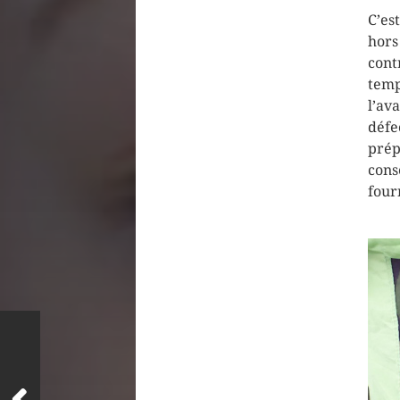
C’es
hors
cont
temp
l’a
défe
prép
cons
four