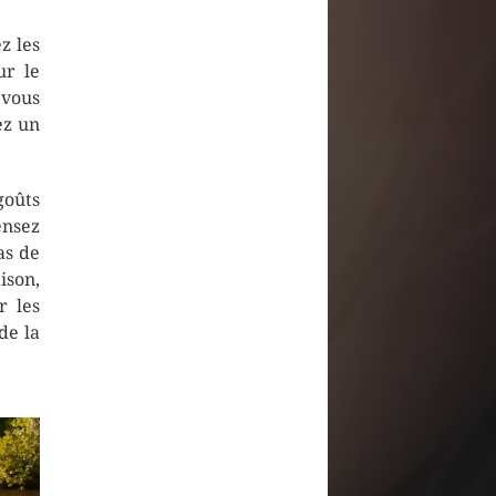
z les
ur le
 vous
ez un
!
goûts
ensez
as de
ison,
r les
de la