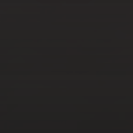
JUIL 31, 2023
CHOISIR UNE BAIGNOIRE
TENDANCE : NOS 7
CONSEILS
AOÛT 24, 2022
7 CONSEILS POUR FAIRE LE