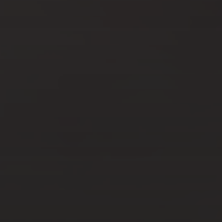
SOUVENIR DE VOS
VOYAGES
AOÛT 8, 2023
VISITEZ ATHÈNES AVEC
BOURSE DES VOLS