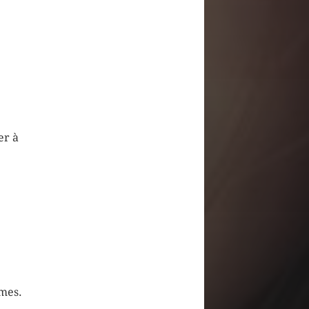
er à
mes.