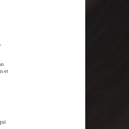
,
on
n et
qui