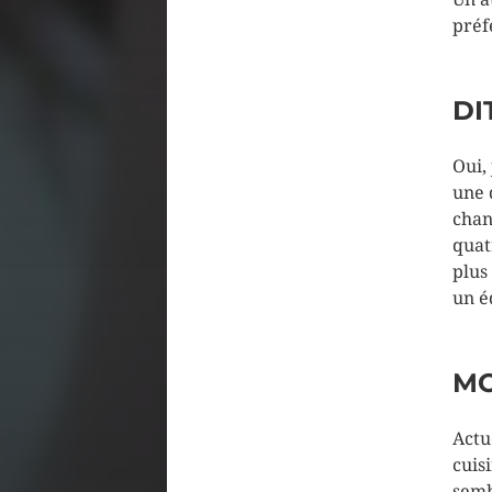
préf
DI
Oui, 
une 
chan
quat
plus
un é
MO
Actu
cuis
semb