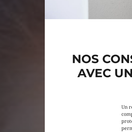
NOS CON
AVEC UN
Un r
comp
prot
perm