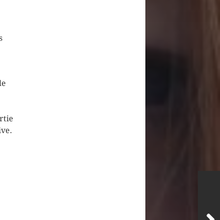
s
le
rtie
ive.