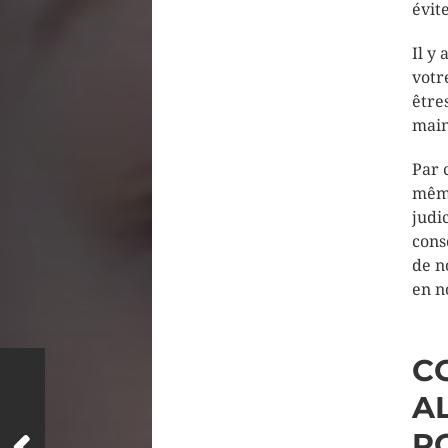
évit
Il y
votr
être
main
Par 
même
judi
cons
de n
en n
C
A
P