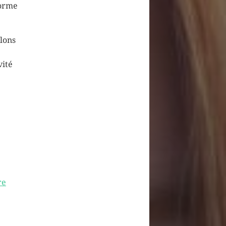
forme
lons
vité
re