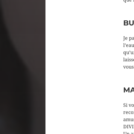
BU
Je pa
l’ea
qu’u
lais
vous
MA
Si v
reco
amus
DIVI
Un a