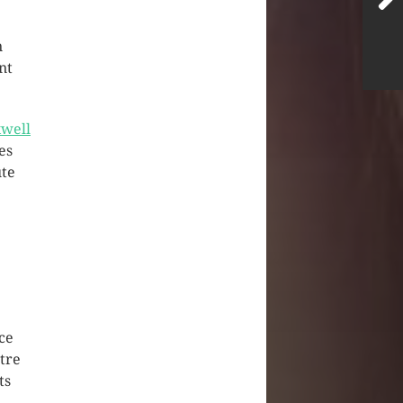
n
nt
well
es
ute
ce
tre
ts