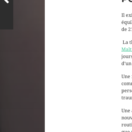
Il e
équi
de 2
La t
Malt
jour
d’un
Une 
comm
pers
trau
Une 
nouv
rout
que 