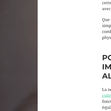
cett
avec
Que 
simp
comb
phys
P
I
A
La n
culi
fonc
équi