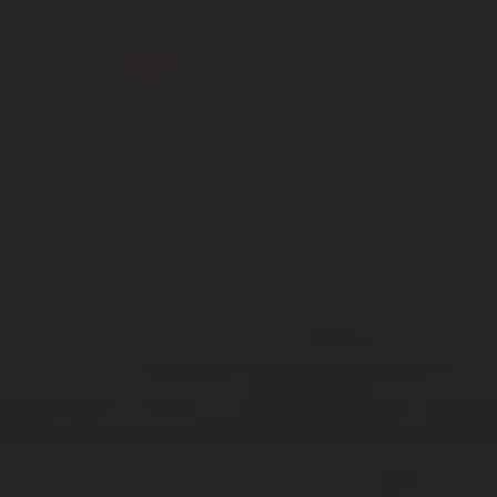
MAI 22, 2025
CIGARETTE
ÉLECTRONIQUE :
POURQUOI LES PODS
SÉDUISENT DE PLUS EN
PLUS DE VAPOTEURS ?