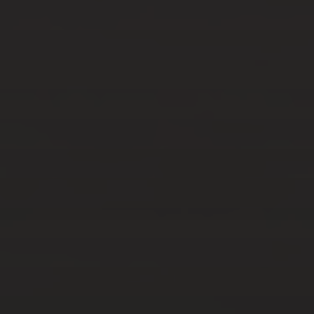
SÛRE ET AGRÉABLE
AVR 19, 2023
AMOUR DIFFICILE ?
CONTACTEZ UN COACH
POUR RÉUSSIR