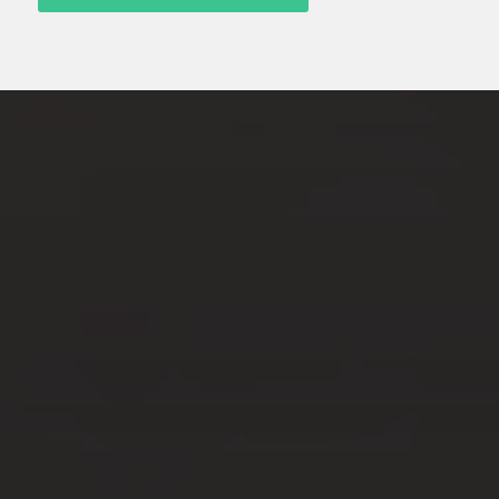
JUIL 25, 2023
SE FAIRE PLAISIR AVEC UN
PLUG ANAL : VOTRE GUIDE
POUR UNE EXPÉRIENCE