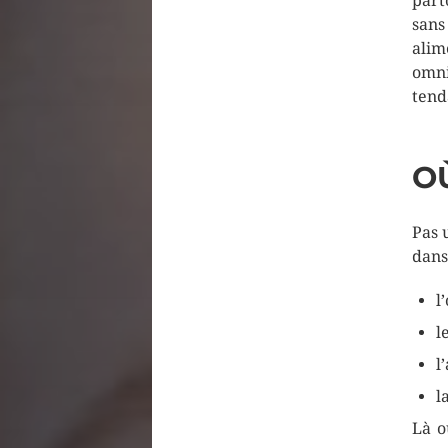
part
sans
alim
omni
tend
O
Pas 
dans
l
l
l
l
Là o