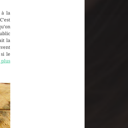
 à la
C’est
qu’on
ublic
it la
uvent
si le
 plus