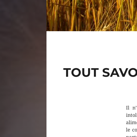
TOUT SAVO
Il n
into
alim
le c