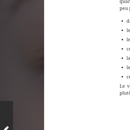
quan
peu 
d
l
l
c
l
l
c
Le v
plutô