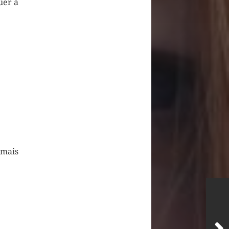
uer à
 mais