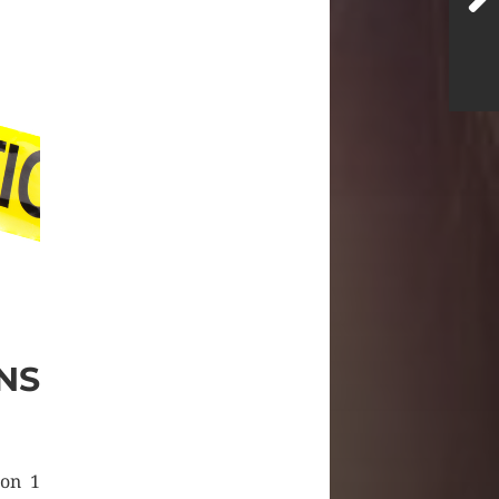
NS
ron 1