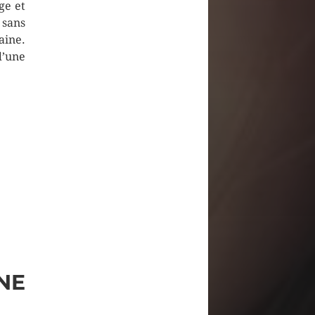
ge et
 sans
ine.
d’une
NE