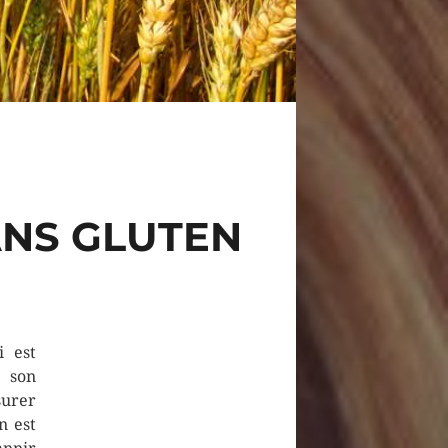
ANS GLUTEN
i est
e son
surer
n est