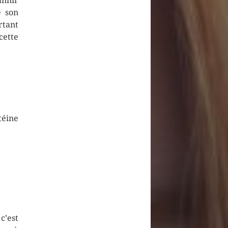
annir
e son
rtant
cette
téine
c’est