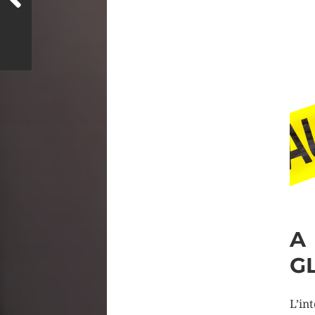
A
G
L’in