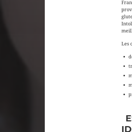
Fran
prov
glu
Into
meil
Les 
d
t
m
m
p
E
ID