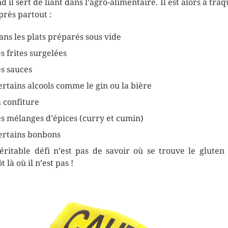
d il sert de liant dans l’agro-alimentaire. Il est alors à traq
près partout :
ans les plats préparés sous vide
es frites surgelées
es sauces
ertains alcools comme le gin ou la bière
a confiture
es mélanges d’épices (curry et cumin)
ertains bonbons
éritable défi n’est pas de savoir où se trouve le gluten
t là où il n’est pas !