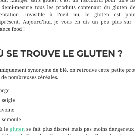
out. Manger sans gluten c’est un raccourci pour dire b
 demi-mesure tous les produits contenant du gluten d
entation. Invisible à l’oeil nu, le gluten est pou
présent. Aujourd’hui, je vous en dis un peu plus sur 
ance food !
Ù SE TROUVE LE GLUTEN ?
uniquement synonyme de blé, on retrouve cette petite pro
 de nombreuses céréales.
’orge
e seigle
’avoine
a semoule
ù le
gluten
se fait plus discret mais pas moins dangereux 