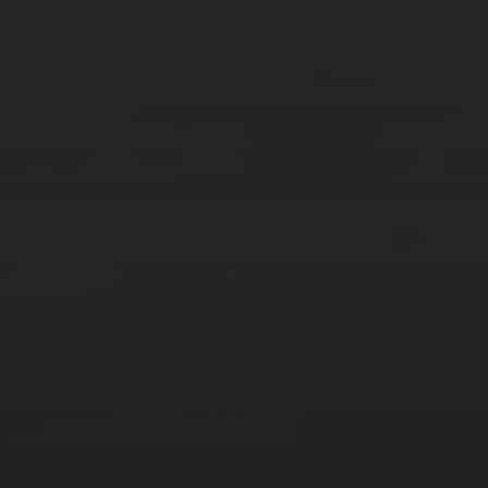
JUIL 3, 2023
COMMENT CHOISIR LE
BON CHIRURGIEN
ESTHÉTIQUE POUR VOTRE
PROCÉDURE ?
FÉV 6, 2023
LES COSMÉTIQUES