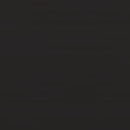
JAN 25, 2021
COMMENT
PERSONNALISER UNE
TABLE D’INVITÉ LORS DE
FIANÇAILLES ET MARIAGES
?