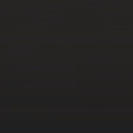
FÉV 6, 2023
LES COSMÉTIQUES
NATURELS : POURQUOI
CHOISIR DES PRODUITS
BIO ET COMMENT LES
UTILISER ?