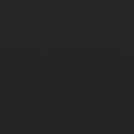
JAN 25, 2021
COMMENT
PERSONNALISER UNE
TABLE D’INVITÉ LORS DE
FIANÇAILLES ET MARIAGES
?