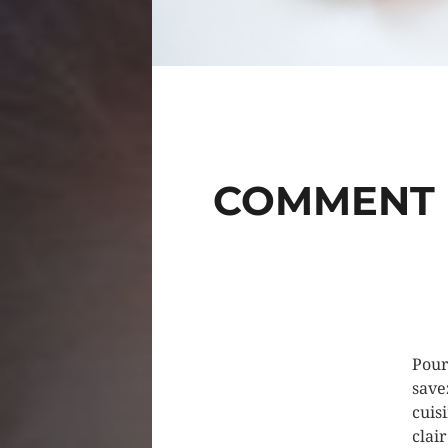
COMMENT 
Pour
save
cuis
clai