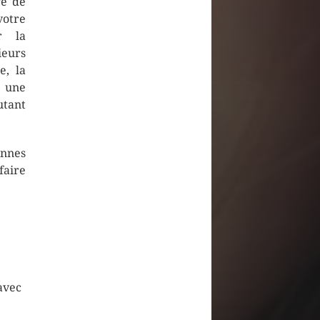
re de
votre
r la
ieurs
e, la
u une
utant
onnes
faire
avec