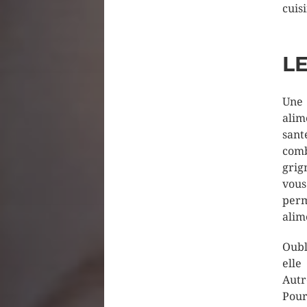
cuis
LE
Une 
alim
sant
comb
grig
vous
perm
alim
Oubl
elle
Autr
Pou