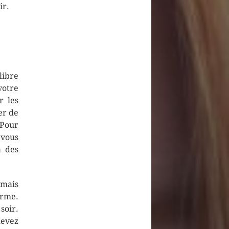
ir.
libre
votre
r les
er de
 Pour
 vous
a des
 mais
erme.
soir.
evez