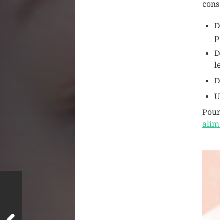
cons
D
p
D
l
D
U
Pour
alim