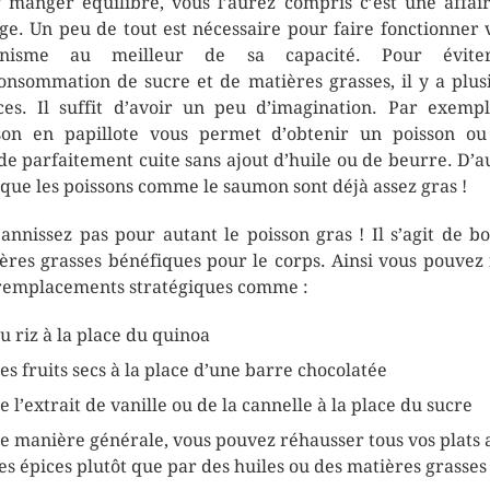
 manger équilibré, vous l’aurez compris c’est une affai
ge. Un peu de tout est nécessaire pour faire fonctionner 
anisme au meilleur de sa capacité. Pour évite
onsommation de sucre et de matières grasses, il y a plus
ces. Il suffit d’avoir un peu d’imagination. Par exempl
son en papillote vous permet d’obtenir un poisson o
de parfaitement cuite sans ajout d’huile ou de beurre. D’a
 que les poissons comme le saumon sont déjà assez gras !
annissez pas pour autant le poisson gras ! Il s’agit de b
ères grasses bénéfiques pour le corps. Ainsi vous pouvez 
remplacements stratégiques comme :
u riz à la place du quinoa
es fruits secs à la place d’une barre chocolatée
e l’extrait de vanille ou de la cannelle à la place du sucre
e manière générale, vous pouvez réhausser tous vos plats 
es épices plutôt que par des huiles ou des matières grasses