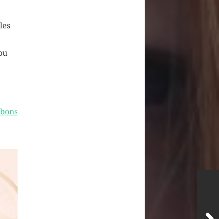
les
ou
 bons