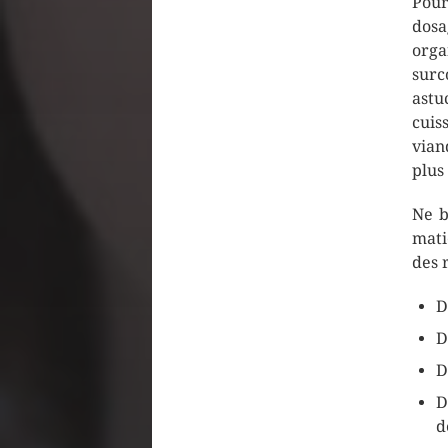
Pour
dosa
org
surc
astu
cuis
vian
plus
Ne b
mati
des 
D
D
D
D
d