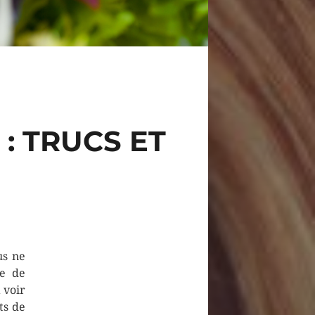
 TRUCS ET
us ne
re de
 voir
ts de