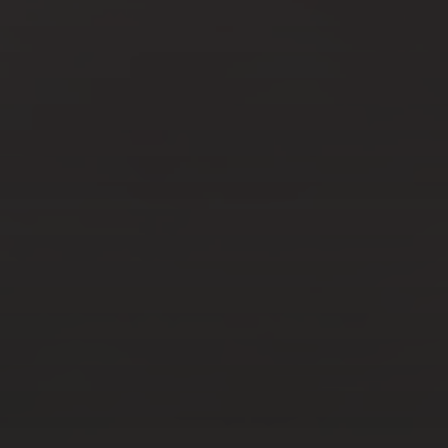
JAN 25, 2021
COMMENT
PERSONNALISER UNE
TABLE D’INVITÉ LORS DE
FIANÇAILLES ET MARIAGES
?